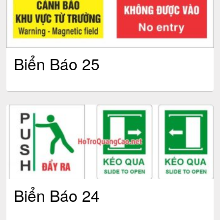
Biển Báo 25
Biển Báo 24