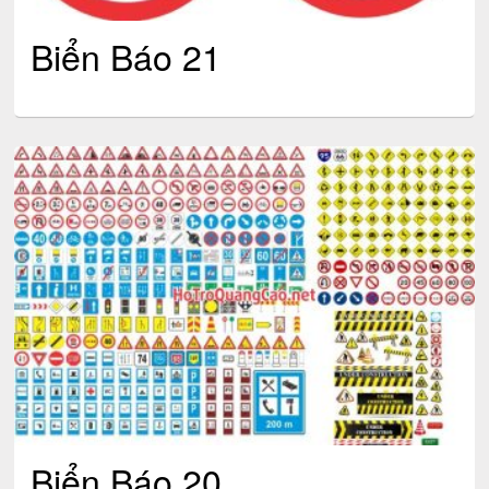
Biển Báo 21
Biển Báo 20