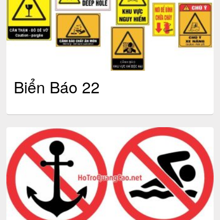
Biển Báo 22