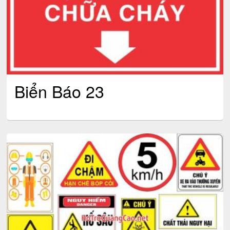
Biển Báo 23