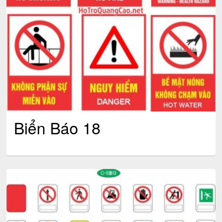
Biển Báo 18