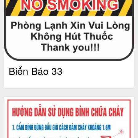
Biển Báo 33