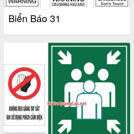
Biển Báo 31