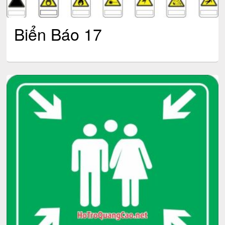
Biển Báo 17