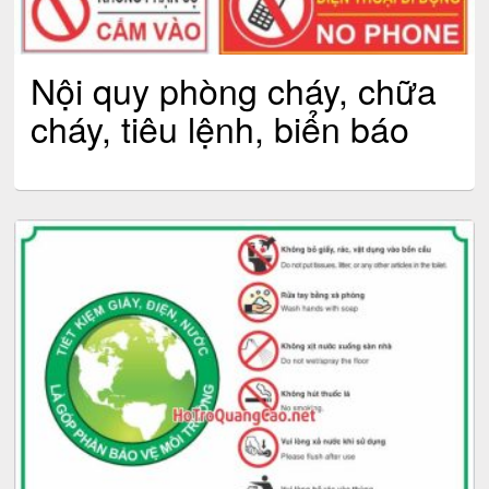
Nội quy phòng cháy, chữa
cháy, tiêu lệnh, biển báo