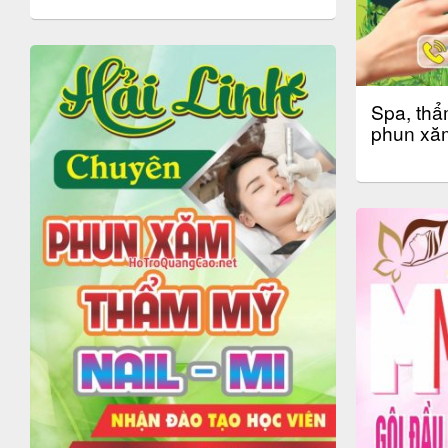
Spa, thẩ
phun xă