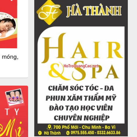
m móng,