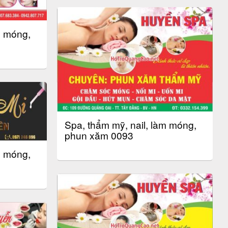
m móng,
Spa, thẩm mỹ, nail, làm móng,
phun xăm 0093
m móng,