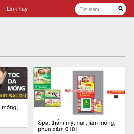
Link hay
m móng,
Spa, thẩm mỹ, nail, làm móng,
phun xăm 0101