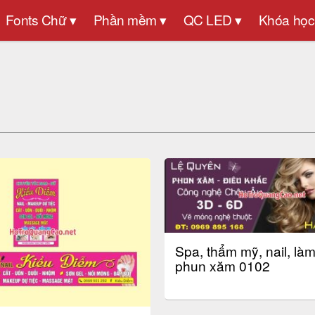
Fonts Chữ ▾
Phần mềm ▾
QC LED ▾
Khóa học
Spa, thẩm mỹ, nail, là
phun xăm 0102