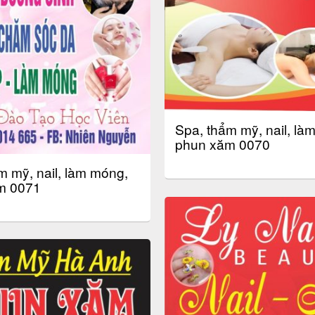
Spa, thẩm mỹ, nail, là
phun xăm 0070
m mỹ, nail, làm móng,
m 0071