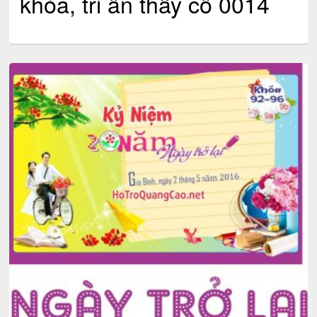
khóa, tri ân thầy cô 0014