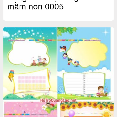
mầm non 0005