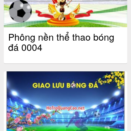
Phông nền thể thao bóng
đá 0004