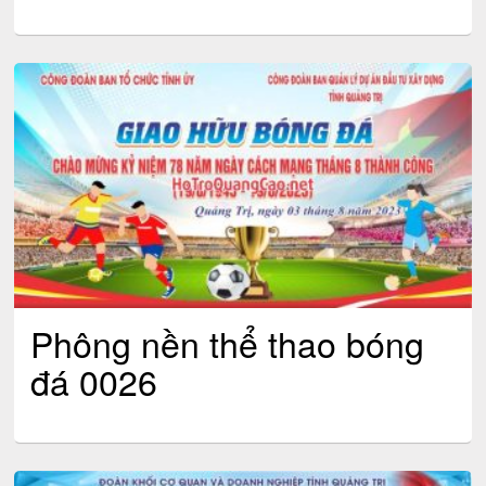
Phông nền thể thao bóng
đá 0026