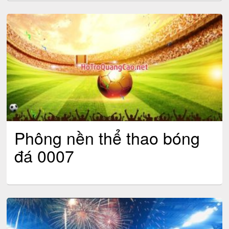
Phông nền thể thao bóng
đá 0007