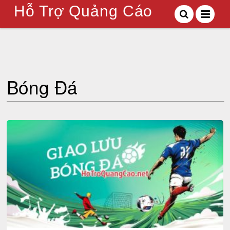
Hỗ Trợ Quảng Cáo
Bóng Đá