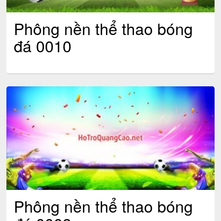
Phông nền thể thao bóng
đá 0010
Phông nền thể thao bóng