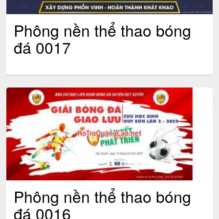
Phông nền thể thao bóng
đá 0017
Phông nền thể thao bóng
đá 0016