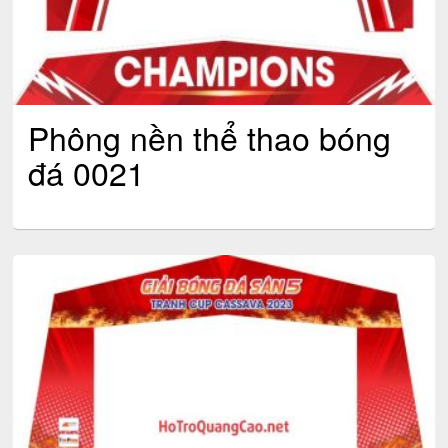
Phông nền thể thao bóng
đá 0021