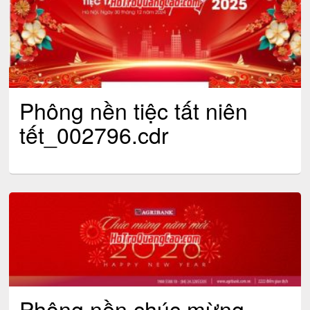
Phông nền tiệc tất niên
tết_002796.cdr
Phông nền chúc mừng