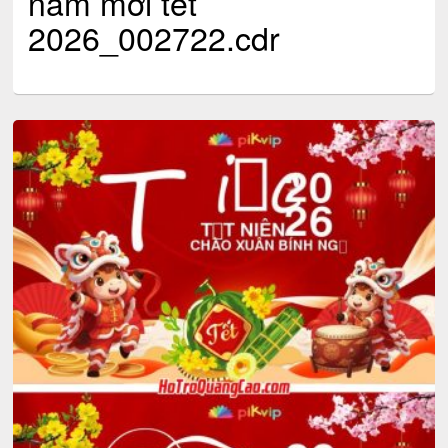
năm mới tết
2026_002722.cdr