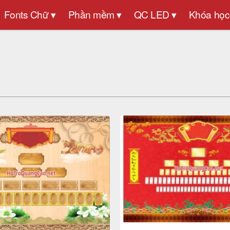
Fonts Chữ ▾
Phần mềm ▾
QC LED ▾
Khóa học