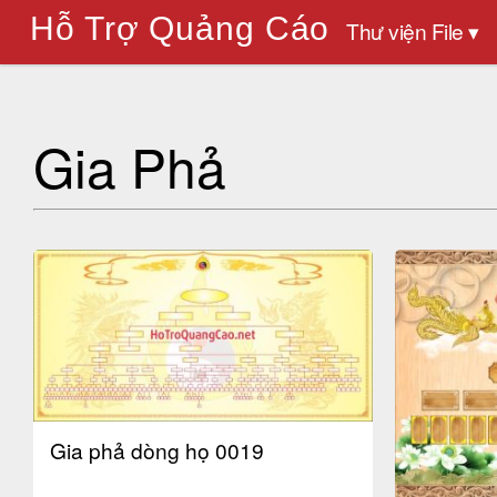
Hỗ Trợ Quảng Cáo
Thư viện File ▾
Gia Phả
Gia phả dòng họ 0019