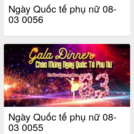
Ngày Quốc tế phụ nữ 08-
03 0056
Ngày Quốc tế phụ nữ 08-
03 0055