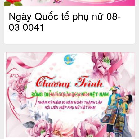
Ngày Quốc tế phụ nữ 08-
03 0041