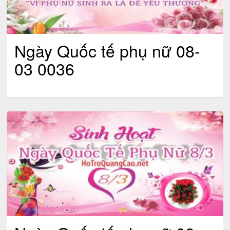
Ngày Quốc tế phụ nữ 08-
03 0036