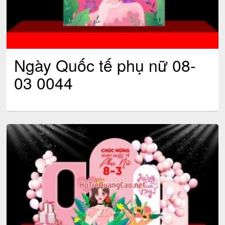
Ngày Quốc tế phụ nữ 08-
03 0044