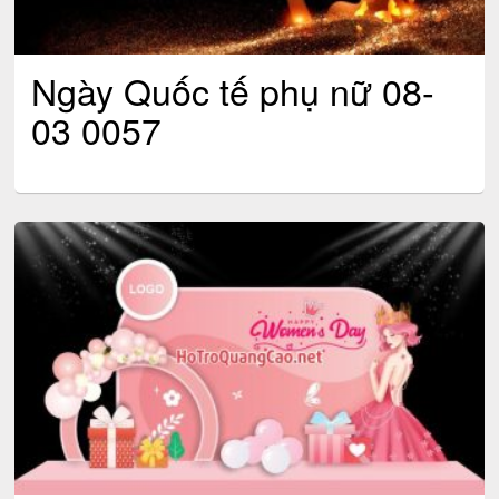
Ngày Quốc tế phụ nữ 08-
03 0057