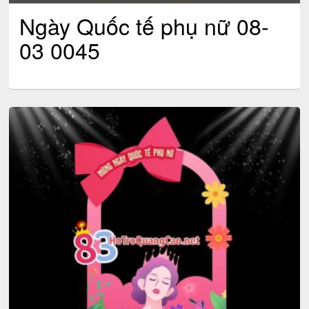
Ngày Quốc tế phụ nữ 08-
03 0045