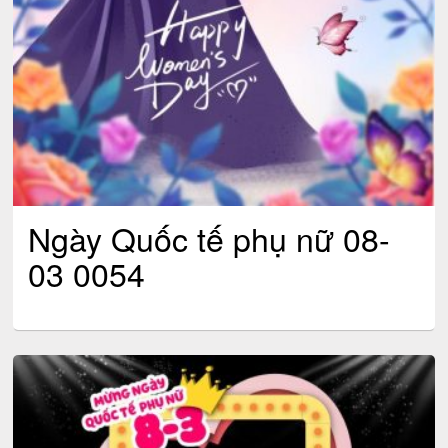
Ngày Quốc tế phụ nữ 08-
03 0054