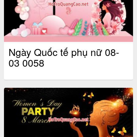
Ngày Quốc tế phụ nữ 08-
03 0058