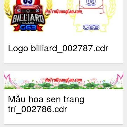
Logo billiard_002787.cdr
Mẫu hoa sen trang
trí_002786.cdr