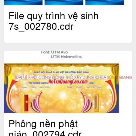
File quy trình vệ sinh
7s_002780.cdr
Phông nền phật
giáo_002794.cdr