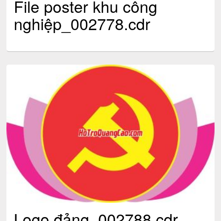
File poster khu công
nghiệp_002778.cdr
Logo đảng_002788.cdr