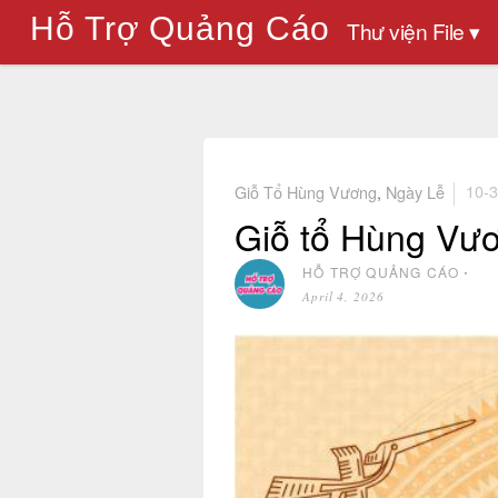
Hỗ Trợ Quảng Cáo
Thư viện File ▾
Giỗ Tổ Hùng Vương
,
Ngày Lễ
10-
Giỗ tổ Hùng Vươ
HỖ TRỢ QUẢNG CÁO
⋅
April 4, 2026