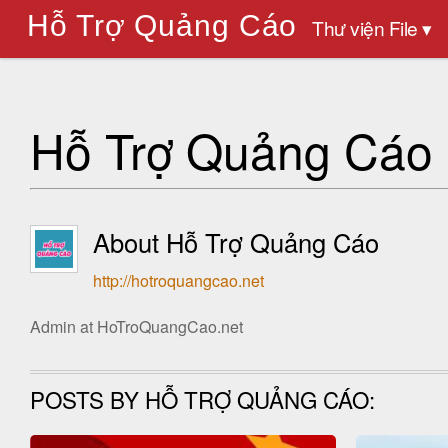
Hỗ Trợ Quảng Cáo
Thư viện File ▾
Hỗ Trợ Quảng Cáo
About
Hỗ Trợ Quảng Cáo
http://hotroquangcao.net
Admin at HoTroQuangCao.net
POSTS BY HỖ TRỢ QUẢNG CÁO: