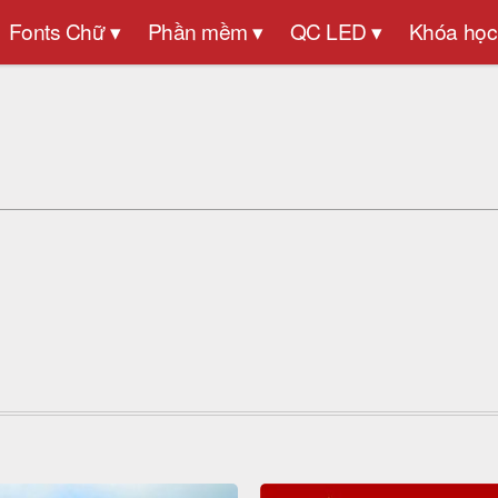
Fonts Chữ ▾
Phần mềm ▾
QC LED ▾
Khóa học