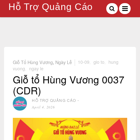
Hỗ Trợ Quảng Cáo
Giỗ Tổ Hùng Vương
,
Ngày Lễ
10-09
,
gio to
,
hung
vuong
,
ngay le
Giỗ tổ Hùng Vương 0037
(CDR)
HỖ TRỢ QUẢNG CÁO
⋅
April 4, 2026