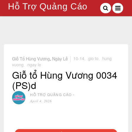
Hỗ Trợ Quảng Cáo
Giỗ Tổ Hùng Vương
,
Ngày Lễ
10-14
,
gio to
,
hung
vuong
,
ngay le
Giỗ tổ Hùng Vương 0034
(PS)d
HỖ TRỢ QUẢNG CÁO
⋅
April 4, 2026