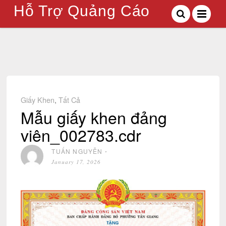
Hỗ Trợ Quảng Cáo
Giấy Khen
,
Tất Cả
Mẫu giấy khen đảng
viên_002783.cdr
TUẤN NGUYỄN
⋅
January 17, 2026