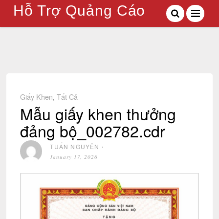
Hỗ Trợ Quảng Cáo
Giấy Khen
,
Tất Cả
Mẫu giấy khen thưởng
đảng bộ_002782.cdr
TUẤN NGUYỄN
⋅
January 17, 2026