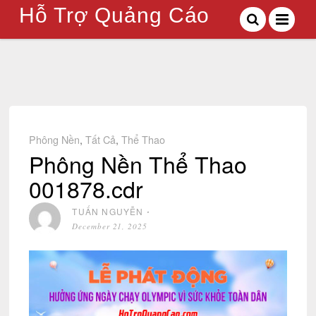
Hỗ Trợ Quảng Cáo
Phông Nền
,
Tất Cả
,
Thể Thao
Phông Nền Thể Thao
001878.cdr
TUẤN NGUYỄN
⋅
December 21, 2025