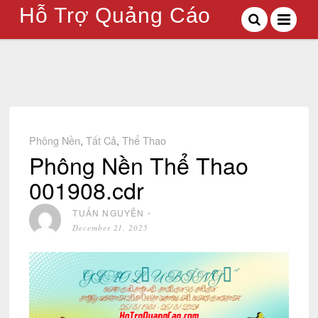
Hỗ Trợ Quảng Cáo
Phông Nền
,
Tất Cả
,
Thể Thao
Phông Nền Thể Thao
001908.cdr
TUẤN NGUYỄN
⋅
December 21, 2025