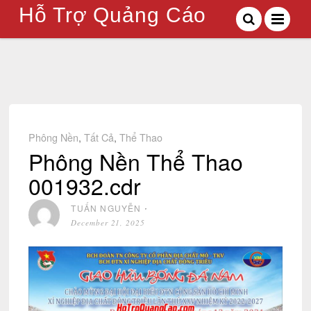
Hỗ Trợ Quảng Cáo
Phông Nền
,
Tất Cả
,
Thể Thao
Phông Nền Thể Thao
001932.cdr
TUẤN NGUYỄN
⋅
December 21, 2025