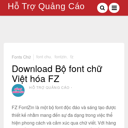
Hỗ Trợ Quảng Cáo
Fonts Chữ
font chu
,
fontzin
,
fz
Download Bộ font chữ
Việt hóa FZ
HỖ TRỢ QUẢNG CÁO
⋅
FZ FontZin là một bộ font độc đáo và sáng tạo được
thiết kế nhằm mang đến sự đa dạng trong việc thể
hiện phong cách và cảm xúc qua chữ viết. Với hàng