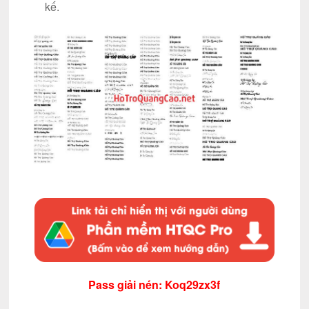
kế.
Pass giải nén: Koq29zx3f