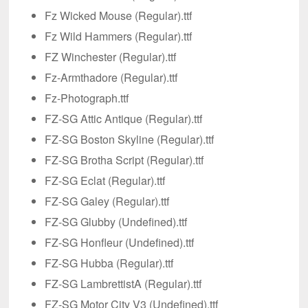
Fz Wicked Mouse (Regular).ttf
Fz Wild Hammers (Regular).ttf
FZ Winchester (Regular).ttf
Fz-Armthadore (Regular).ttf
Fz-Photograph.ttf
FZ-SG Attic Antique (Regular).ttf
FZ-SG Boston Skyline (Regular).ttf
FZ-SG Brotha Script (Regular).ttf
FZ-SG Eclat (Regular).ttf
FZ-SG Galey (Regular).ttf
FZ-SG Glubby (Undefined).ttf
FZ-SG Honfleur (Undefined).ttf
FZ-SG Hubba (Regular).ttf
FZ-SG LambrettistA (Regular).ttf
FZ-SG Motor City V3 (Undefined).ttf