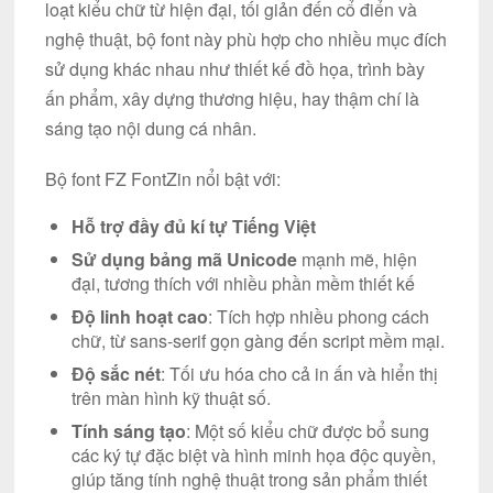
loạt kiểu chữ từ hiện đại, tối giản đến cổ điển và
nghệ thuật, bộ font này phù hợp cho nhiều mục đích
sử dụng khác nhau như thiết kế đồ họa, trình bày
ấn phẩm, xây dựng thương hiệu, hay thậm chí là
sáng tạo nội dung cá nhân.
Bộ font FZ FontZin nổi bật với:
Hỗ trợ đầy đủ kí tự Tiếng Việt
Sử dụng bảng mã Unicode
mạnh mẽ, hiện
đại, tương thích với nhiều phần mềm thiết kế
Độ linh hoạt cao
: Tích hợp nhiều phong cách
chữ, từ sans-serif gọn gàng đến script mềm mại.
Độ sắc nét
: Tối ưu hóa cho cả in ấn và hiển thị
trên màn hình kỹ thuật số.
Tính sáng tạo
: Một số kiểu chữ được bổ sung
các ký tự đặc biệt và hình minh họa độc quyền,
giúp tăng tính nghệ thuật trong sản phẩm thiết