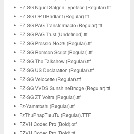
FZ-SG Nguoi Saigon Typeface (Regular).ttf
FZ-SG OPTIRadiant (Regular).ttf
FZ-SG PAG Transformacio (Regular).ttf
FZ-SG PAG Trust (Undefined).ttf
FZ-SG Pressio-No.25 (Regular).ttf
FZ-SG Remsen Script (Regular).ttf
FZ-SG The Talkshow (Regular).ttf
FZ-SG US Declaration (Regular).ttf
FZ-SG Velocette (Regular).ttf
FZ-SG VVDS SunshineBridge (Regular).ttf
FZ-SG ZT Voltra (Regular).ttf
Fz-Yamatoshi (Regular).ttf
FzThuPhapTieuTu (Regular).TTF
FZVH Codec Pro (Bold).otf
FZVH Codec Pro (Bold).ttf