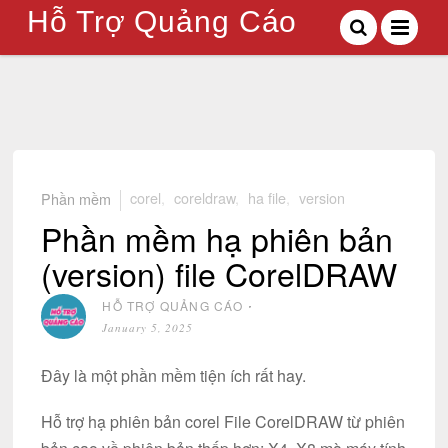
Hỗ Trợ Quảng Cáo
Phần mềm
corel
,
coreldraw
,
ha file
,
version
Phần mềm hạ phiên bản
(version) file CorelDRAW
HỖ TRỢ QUẢNG CÁO
⋅
January 5, 2025
Đây là một phần mềm tiện ích rất hay.
Hỗ trợ hạ phiên bản corel File CorelDRAW từ phiên