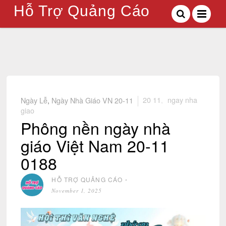
Hỗ Trợ Quảng Cáo
Ngày Lễ
,
Ngày Nhà Giáo VN 20-11
20 11
,
ngay nha
giao
Phông nền ngày nhà
giáo Việt Nam 20-11
0188
HỖ TRỢ QUẢNG CÁO
⋅
November 1, 2025