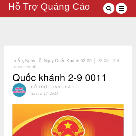
Hỗ Trợ Quảng Cáo
In Ấn
,
Ngày Lễ
,
Ngày Quốc Khánh 02-09
02-09
,
2-9
,
quoc khanh
Quốc khánh 2-9 0011
HỖ TRỢ QUẢNG CÁO
⋅
August 15, 2025