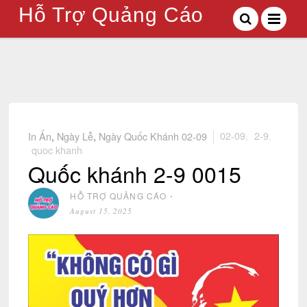
Hỗ Trợ Quảng Cáo
In Ấn
,
Ngày Lễ
,
Ngày Quốc Khánh 02-09
02-09
,
2-9
,
quoc khanh
Quốc khánh 2-9 0015
HỖ TRỢ QUẢNG CÁO
⋅
August 15, 2025