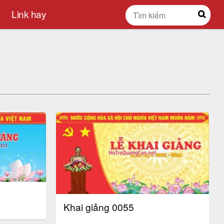
Link hay
Khai giảng 0055