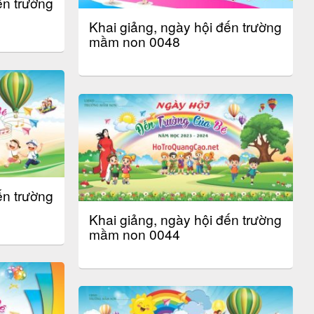
ến trường
Khai giảng, ngày hội đến trường
mầm non 0048
ến trường
Khai giảng, ngày hội đến trường
mầm non 0044