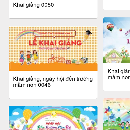
Khai giảng 0050
Khai giả
mầm non
Khai giảng, ngày hội đến trường
mầm non 0046