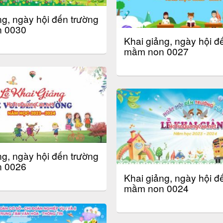
ng, ngày hội đến trường
 0030
Khai giảng, ngày hội đ
mầm non 0027
ng, ngày hội đến trường
 0026
Khai giảng, ngày hội đ
mầm non 0024