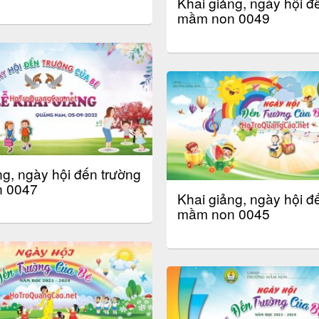
Khai giảng, ngày hội đ
mầm non 0049
ng, ngày hội đến trường
 0047
Khai giảng, ngày hội đ
mầm non 0045