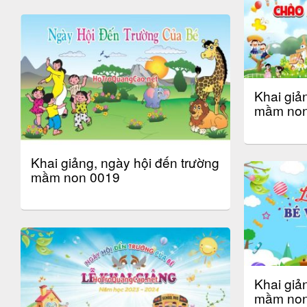
Khai giả
mầm non
Khai giảng, ngày hội đến trường
mầm non 0019
Khai giả
mầm non