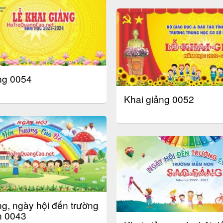
ng 0054
Khai giảng 0052
ng, ngày hội đến trường
 0043