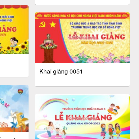
Khai giảng 0051