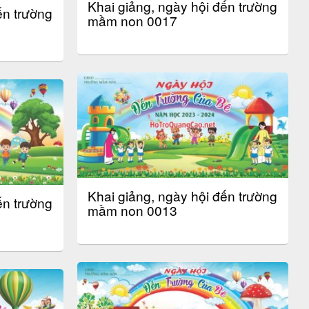
Khai giảng, ngày hội đến trường
ến trường
mầm non 0017
Khai giảng, ngày hội đến trường
ến trường
mầm non 0013