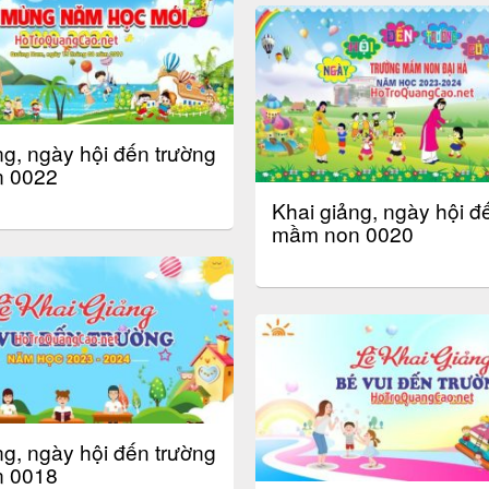
ng, ngày hội đến trường
 0022
Khai giảng, ngày hội đ
mầm non 0020
ng, ngày hội đến trường
 0018