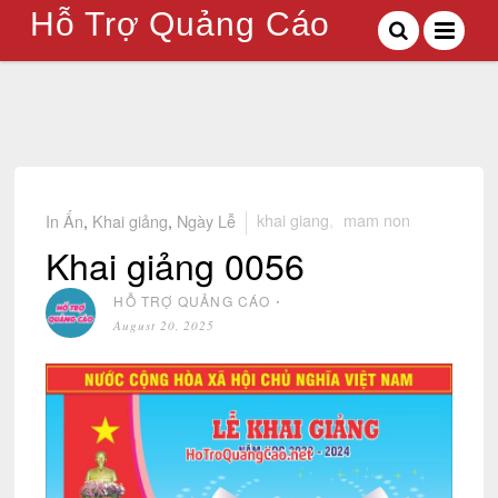
Hỗ Trợ Quảng Cáo
In Ấn
,
Khai giảng
,
Ngày Lễ
khai giang
,
mam non
Khai giảng 0056
HỖ TRỢ QUẢNG CÁO
⋅
August 20, 2025