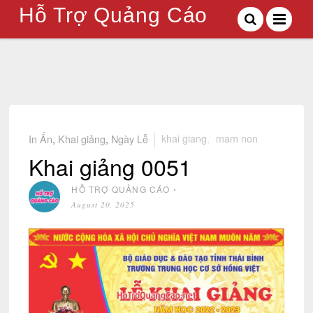
Hỗ Trợ Quảng Cáo
In Ấn
,
Khai giảng
,
Ngày Lễ
khai giang
,
mam non
Khai giảng 0051
HỖ TRỢ QUẢNG CÁO
⋅
August 20, 2025