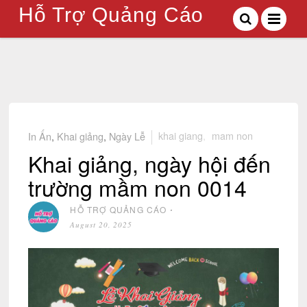
Hỗ Trợ Quảng Cáo
In Ấn
,
Khai giảng
,
Ngày Lễ
khai giang
,
mam non
Khai giảng, ngày hội đến
trường mầm non 0014
HỖ TRỢ QUẢNG CÁO
⋅
August 20, 2025