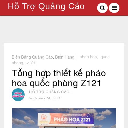
Hỗ Trợ Quảng Cáo
Biên Bảng Quảng Cáo
,
Biển Hãng
phao hoa
,
quoc
phong
,
z121
Tổng hợp thiết kế pháo
hoa quốc phòng Z121
HỖ TRỢ QUẢNG CÁO
⋅
September 24, 2025