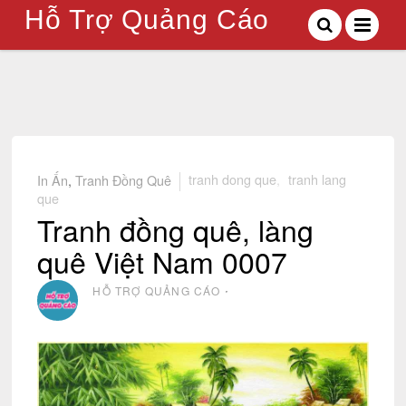
Hỗ Trợ Quảng Cáo
In Ấn
,
Tranh Đồng Quê
tranh dong que
,
tranh lang
que
Tranh đồng quê, làng
quê Việt Nam 0007
HỖ TRỢ QUẢNG CÁO
⋅