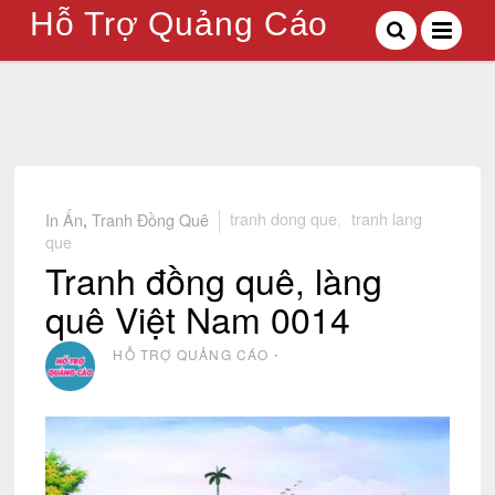
Hỗ Trợ Quảng Cáo
In Ấn
,
Tranh Đồng Quê
tranh dong que
,
tranh lang
que
Tranh đồng quê, làng
quê Việt Nam 0014
HỖ TRỢ QUẢNG CÁO
⋅