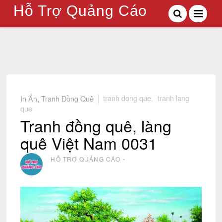
Hỗ Trợ Quảng Cáo
In Ấn
,
Tranh Đồng Quê
tranh dong que
,
tranh lang
que
Tranh đồng quê, làng
quê Việt Nam 0031
HỖ TRỢ QUẢNG CÁO
⋅