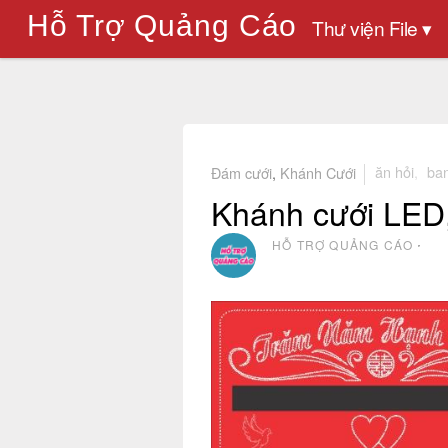
Hỗ Trợ Quảng Cáo
Thư viện File ▾
Đám cưới
,
Khánh Cưới
ăn hỏi
,
ban
Khánh cưới LED,
HỖ TRỢ QUẢNG CÁO
⋅