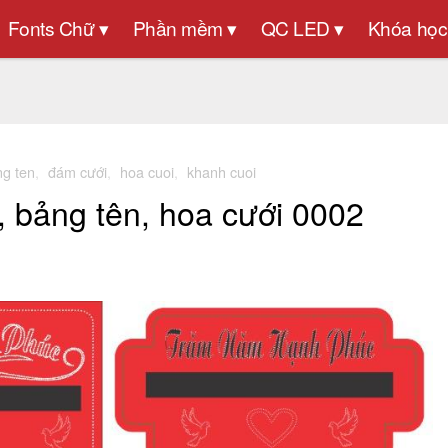
Fonts Chữ ▾
Phần mềm ▾
QC LED ▾
Khóa học
g ten
,
đám cưới
,
hoa cuoi
,
khanh cuoi
 bảng tên, hoa cưới 0002