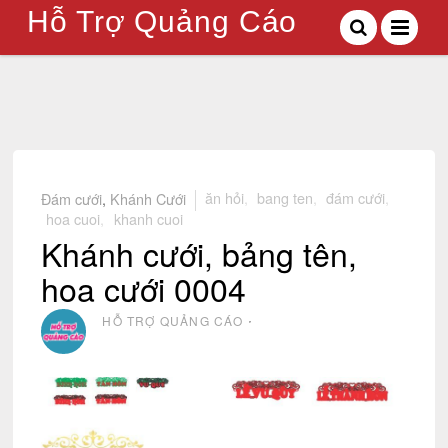
Hỗ Trợ Quảng Cáo
Đám cưới
,
Khánh Cưới
ăn hỏi
,
bang ten
,
đám cưới
,
hoa cuoi
,
khanh cuoi
Khánh cưới, bảng tên,
hoa cưới 0004
HỖ TRỢ QUẢNG CÁO
⋅