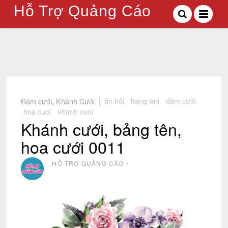
Hỗ Trợ Quảng Cáo
Đám cưới
,
Khánh Cưới
ăn hỏi
,
bang ten
,
đám cưới
,
hoa cuoi
,
khanh cuoi
Khánh cưới, bảng tên,
hoa cưới 0011
HỖ TRỢ QUẢNG CÁO
⋅