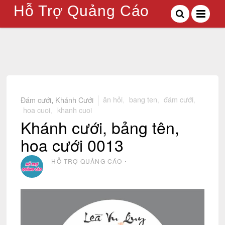
Hỗ Trợ Quảng Cáo
Đám cưới
,
Khánh Cưới
ăn hỏi
,
bang ten
,
đám cưới
,
hoa cuoi
,
khanh cuoi
Khánh cưới, bảng tên,
hoa cưới 0013
HỖ TRỢ QUẢNG CÁO
⋅